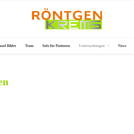
und Bilder
Team
Info für Patienten
Untersuchungen
News
en